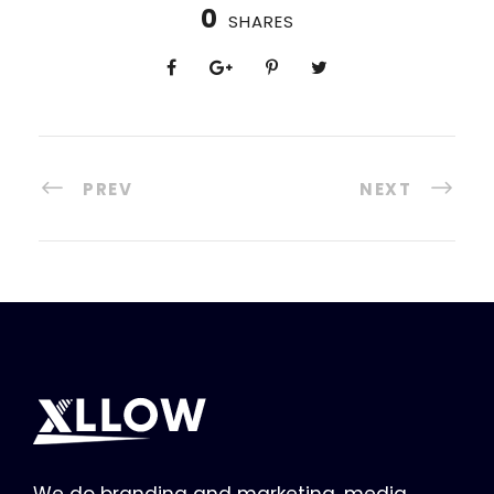
0
SHARES
PREV
NEXT
We do branding and marketing, media